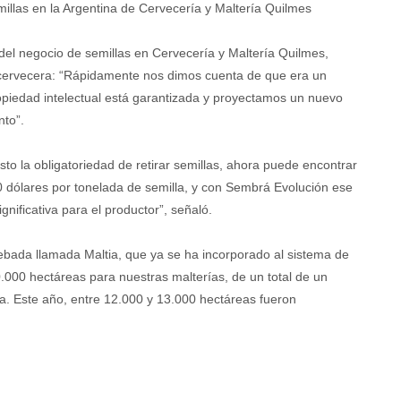
illas en la Argentina de Cervecería y Maltería Quilmes
del negocio de semillas en Cervecería y Maltería Quilmes,
 cervecera: “Rápidamente nos dimos cuenta de que era un
opiedad intelectual está garantizada y proyectamos un nuevo
to”.
to la obligatoriedad de retirar semillas, ahora puede encontrar
0 dólares por tonelada de semilla, y con Sembrá Evolución ese
nificativa para el productor”, señaló.
ada llamada Maltia, que ya se ha incorporado al sistema de
0 hectáreas para nuestras malterías, de un total de un
a. Este año, entre 12.000 y 13.000 hectáreas fueron